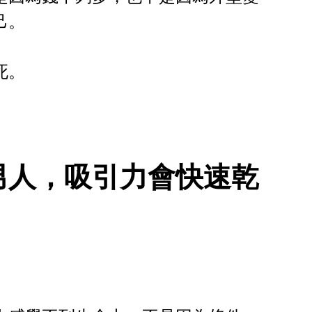
己。
死。
男人，吸引力會快速乾