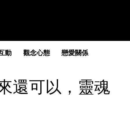
精選線上課
關於魅力社
互動
觀念心態
戀愛關係
來還可以，靈魂