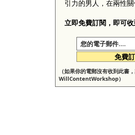
引力的男人，在兩性關
立即免費訂閱，即可收
免費
（如果你的電郵沒有收到此書，
W
illC
ontentW
orkshop
）