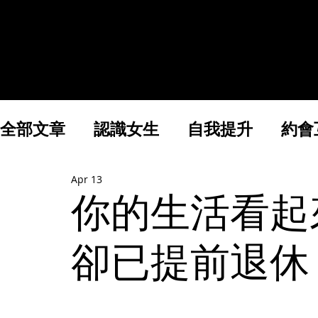
實戰課& 一對一教學
全部文章
認識女生
自我提升
約會
Apr 13
財富與創業
你的生活看起
卻已提前退休