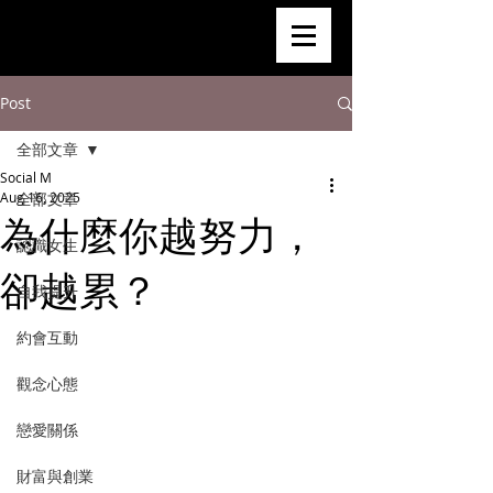
Post
全部文章
Social M
Aug 16, 2025
全部文章
為什麼你越努力，
認識女生
卻越累？
自我提升
約會互動
觀念心態
戀愛關係
財富與創業