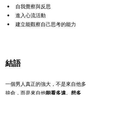
自我覺察與反思
進入心流活動
建立能觀察自己思考的能力
結語
一個男人真正的強大，不是來自他多
拚命，而是來自他
能看多遠、想多
深、做多穩
。
當你學會擴張認知帶寬，你就不再只
是努力活著，而是在設計你想活的人