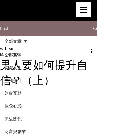
Post
全部文章
Will Tan
Mar 3, 2025
全部文章
男人要如何提升自
認識女生
信？（上）
自我提升
約會互動
觀念心態
戀愛關係
財富與創業