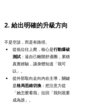
2. 給出明確的升級方向
不是空談，而是有路徑。
從低位往上爬，核心是
行動爆破
測試
：逼自己離開舒適圈，累積
真實經驗，讓身體知道「我可
以」。
從外部取向走向內在主導，關鍵
是
格局思維切換
：把注意力從
「她怎麼看我」拉回「我到底要
成為誰」。