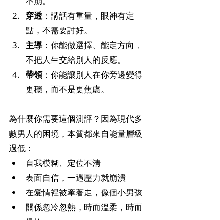
不崩。
穿透
：講話有重量，眼神有定
點，不需要討好。
主導
：你能做選擇、能定方向，
不把人生交給別人的反應。
帶領
：你能讓別人在你旁邊變得
更穩，而不是更焦慮。
為什麼你需要這個測評？因為現代多
數男人的困境，本質都來自能量層級
過低：
自我模糊、定位不清
表面自信，一遇壓力就崩潰
在愛情裡被牽著走，像個小男孩
關係忽冷忽熱，時而溫柔，時而