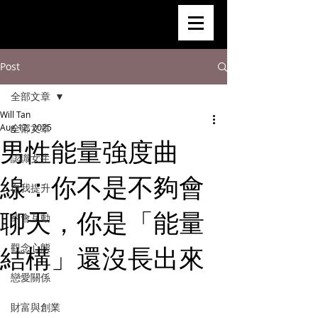
Post
全部文章
Will Tan
Aug 12, 2025
全部文章
男性能量強度曲
認識女生
線：你不是不夠會
自我提升
聊天，你是「能量
約會互動
結構」還沒長出來
觀念心態
戀愛關係
財富與創業