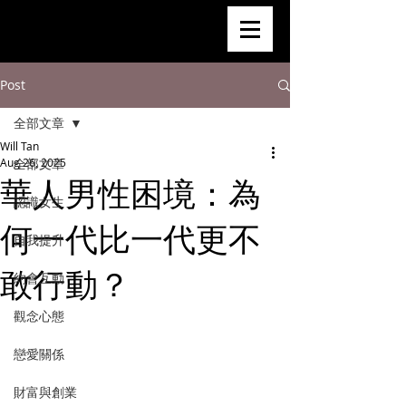
Post
全部文章
Will Tan
Aug 26, 2025
全部文章
華人男性困境：為
認識女生
何一代比一代更不
自我提升
敢行動？
約會互動
觀念心態
戀愛關係
財富與創業