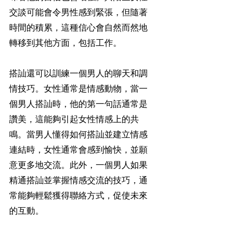
交談可能會令男性感到緊張，但隨著
時間的積累，這種信心會自然而然地
轉移到其他方面，包括工作。
搭訕還可以訓練一個男人的聊天和調
情技巧。女性通常是情感動物，當一
個男人搭訕時，他的第一句話通常是
讚美，這能夠引起女性情感上的共
鳴。當男人懂得如何搭訕並建立情感
連結時，女性通常會感到愉快，並願
意更多地交流。此外，一個男人如果
精通搭訕並掌握情感交流的技巧，通
常能夠輕鬆獲得聯絡方式，促使未來
的互動。