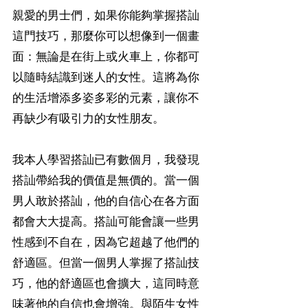
親愛的男士們，如果你能夠掌握搭訕
這門技巧，那麼你可以想像到一個畫
面：無論是在街上或火車上，你都可
以隨時結識到迷人的女性。這將為你
的生活增添多姿多彩的元素，讓你不
再缺少有吸引力的女性朋友。
我本人學習搭訕已有數個月，我發現
搭訕帶給我的價值是無價的。當一個
男人敢於搭訕，他的自信心在各方面
都會大大提高。搭訕可能會讓一些男
性感到不自在，因為它超越了他們的
舒適區。但當一個男人掌握了搭訕技
巧，他的舒適區也會擴大，這同時意
味著他的自信也會增強。與陌生女性