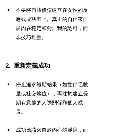
不要將自我價值建立在女性的反
應或成功率上。真正的自信來自
於內在穩定和對自我的認可，而
非技巧堆疊。
2.  重新定義成功
停止追求短期結果（如性伴侶數
量或社交地位），專注於建立長
期有意義的人際關係和個人成
長。
成功應該來自於內心的滿足，而