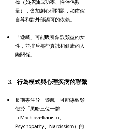
標（如搭訕成功率、性伴侶數
量），會加劇心理問題，如虛假
自尊和對外部認可的依賴。
「遊戲」可能吸引錯誤類型的女
性，並排斥那些真誠和健康的人
際關係。
行為模式與心理疾病的聯繫
長期專注於「遊戲」可能導致類
似於「黑暗三位一體」
（Machiavellianism、
Psychopathy、Narcissism）的