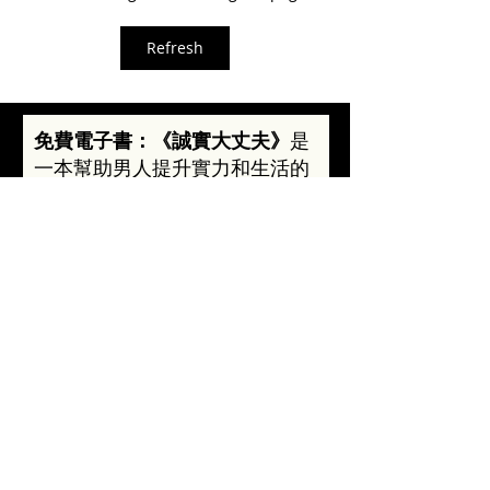
Refresh
免費電子書：《誠實大丈夫》
是
一本幫助男人提升實力和生活的
實用指南。誠實是男人成熟的標
誌，是解決情感問題的根本之
道。這本書教你如何成為一個更
有魅力、更有吸引力的男人，在
兩性關係中更受歡迎。
立即免費訂閱，即可收到，限時
免費贈送！