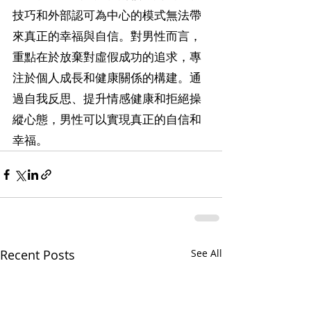
技巧和外部認可為中心的模式無法帶
來真正的幸福與自信。對男性而言，
重點在於放棄對虛假成功的追求，專
注於個人成長和健康關係的構建。通
過自我反思、提升情感健康和拒絕操
縱心態，男性可以實現真正的自信和
幸福。
Recent Posts
See All