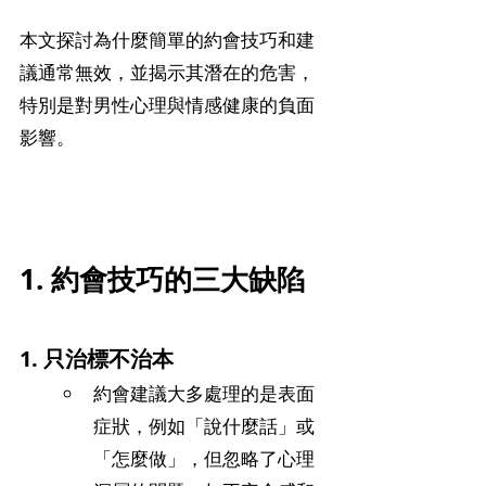
本文探討為什麼簡單的約會技巧和建
議通常無效，並揭示其潛在的危害，
特別是對男性心理與情感健康的負面
影響。
1. 約會技巧的三大缺陷
1. 只治標不治本
約會建議大多處理的是表面
症狀，例如「說什麼話」或
「怎麼做」，但忽略了心理