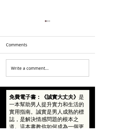
Comments
為什麼男人該去
Write a comment...
當你活對了，吸引力只是
副產品
免費電子書：《誠實大丈夫》
是
一本幫助男人提升實力和生活的
實用指南。誠實是男人成熟的標
誌，是解決情感問題的根本之
道。這本書教你如何成為一個更