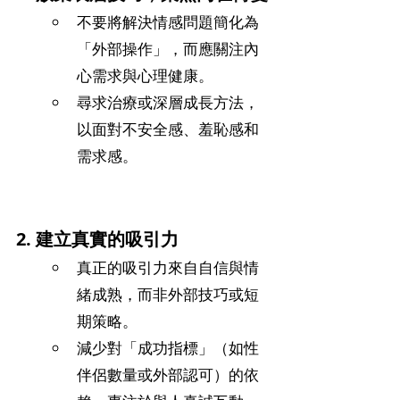
不要將解決情感問題簡化為
「外部操作」，而應關注內
心需求與心理健康。
尋求治療或深層成長方法，
以面對不安全感、羞恥感和
需求感。
2. 建立真實的吸引力
真正的吸引力來自自信與情
緒成熟，而非外部技巧或短
期策略。
減少對「成功指標」（如性
伴侶數量或外部認可）的依