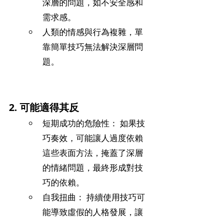
深層的問題，如不安全感和
需求感。
人類的情感與行為複雜，單
靠簡單技巧無法解決深層問
題。
2. 可能適得其反
短期成功的危險性： 如果技
巧奏效，可能讓人過度依賴
這些表面方法，掩蓋了深層
的情緒問題，最終形成對技
巧的依賴。
自我扭曲： 持續使用技巧可
能導致虛假的人格發展，讓