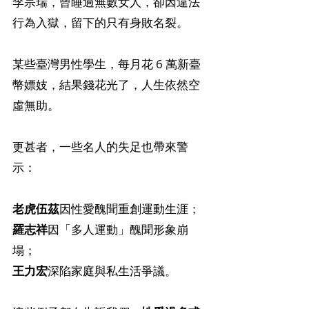
李宗瑞，曾睡過無數女人，卻因違法
行為入獄，留下的只有身敗名裂。
某些臺灣男性學生，每月花 6 萬新臺
幣嫖妓，結果錢花光了，人生依然空
虛無助。
更甚者，一些名人的失足也帶來警
示：
老虎伍茲
因性愛醜聞重創運動生涯；
羅志祥
因「多人運動」醜聞形象崩
塌；
王力宏
深陷家庭與私生活爭議。