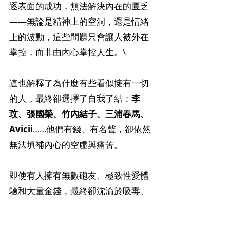
逐表面的成功，無法解決內在的匱乏
——無論是精神上的空洞，還是情緒
上的波動，這些問題只會讓人被外在
掌控，而非由內心掌控人生。\
這也解釋了為什麼有些看似擁有一切
的人，最終卻選擇了自我了結：
李
玟、張國榮、竹內結子、三浦春馬、
Avicii
……他們有錢、有名聲，卻依然
無法填補內心的空虛與痛苦。
即使有人擁有無數砲友、極致性愛體
驗和大量金錢，最終卻沈淪於吸毒、
極端行為，甚至毀滅自己，這一切只
是為了填補精神世界的空洞。