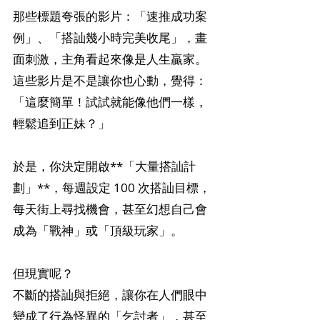
那些標題夸張的影片：「速推成功案
例」、「搭訕幾小時完美收尾」，畫
面刺激，主角看起來像是人生贏家。
這些影片是不是讓你也心動，覺得：
「這麼簡單！試試就能像他們一樣，
輕鬆追到正妹？」
於是，你決定開啟**「大量搭訕計
劃」**，每週設定 100 次搭訕目標，
每天街上尋找機會，甚至幻想自己會
成為「戰神」或「頂級玩家」。
但現實呢？
不斷的搭訕與拒絕，讓你在人們眼中
變成了行為怪異的「乞討者」，甚至