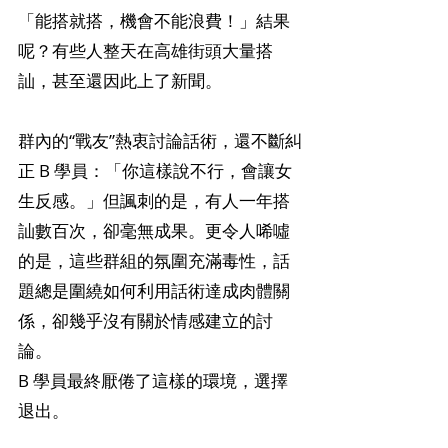
「能搭就搭，機會不能浪費！」結果
呢？有些人整天在高雄街頭大量搭
訕，甚至還因此上了新聞。
群內的“戰友”熱衷討論話術，還不斷糾
正 B 學員：「你這樣說不行，會讓女
生反感。」但諷刺的是，有人一年搭
訕數百次，卻毫無成果。更令人唏噓
的是，這些群組的氛圍充滿毒性，話
題總是圍繞如何利用話術達成肉體關
係，卻幾乎沒有關於情感建立的討
論。
B 學員最終厭倦了這樣的環境，選擇
退出。