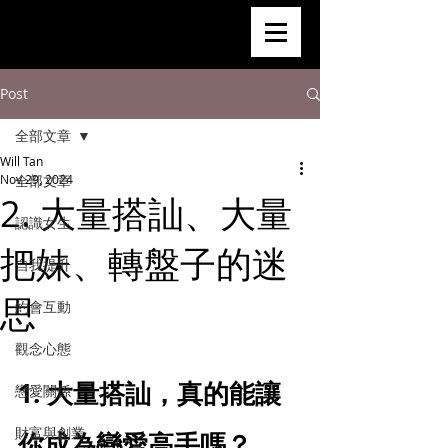
Post
全部文章
Will Tan
Nov 29, 2024
全部文章
2. 大量搭訕、大量
認識女生
把妹、轉盤子的迷
自我提升
思
約會互動
觀念心態
1. 大量搭訕，真的能讓
戀愛關係
財富與創業
你成為戀愛高手嗎？