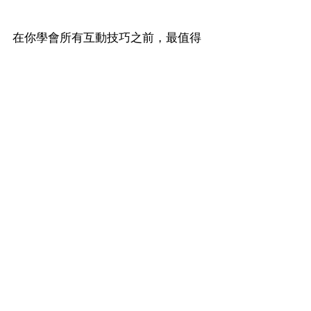
在你學會所有互動技巧之前，最值得
問自己的兩個問題是：
「我是在等她來喜歡我，還是我本來
就值得被喜歡？」「我是這段互動的
主體，還是一直被對方的反應牽著
走？」
你不需要扮演一個「有魅力的人」，
也不必精心設計自己成為理想情人。
你真正需要的，是活出一種
對自己的
人生有熱情、對自己狀態有信任的樣
子
。