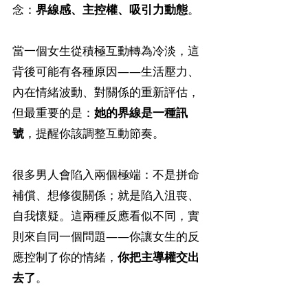
念：
界線感、主控權、吸引力動態
。
當一個女生從積極互動轉為冷淡，這
背後可能有各種原因——生活壓力、
內在情緒波動、對關係的重新評估，
但最重要的是：
她的界線是一種訊
號
，提醒你該調整互動節奏。
很多男人會陷入兩個極端：不是拼命
補償、想修復關係；就是陷入沮喪、
自我懷疑。這兩種反應看似不同，實
則來自同一個問題——你讓女生的反
應控制了你的情緒，
你把主導權交出
去了
。