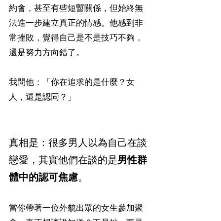
約會，甚至有些短暫關係，但始終無
法進一步建立真正的情感。他感到非
常挫敗，覺得自己是不是技巧不夠，
還是努力方向錯了。
我問他：「你在追求的是什麼？女
人，還是認同？」
真相是：很多男人以為自己在談
戀愛，其實他們在談的是
男性群
體中的認可焦慮
。
當你帶著一位外貌出眾的女生參加聚