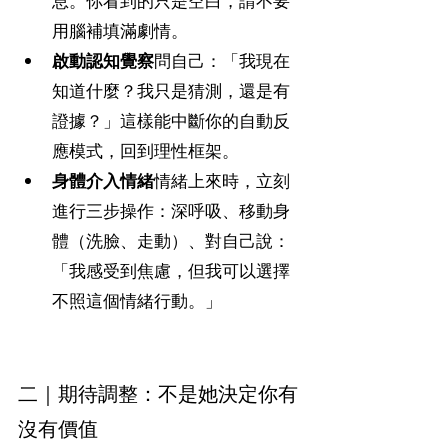
息。你看到的只是空白，請不要
用腦補填滿劇情。
啟動認知覺察
問自己：「我現在
知道什麼？我只是猜測，還是有
證據？」這樣能中斷你的自動反
應模式，回到理性框架。
身體介入情緒
情緒上來時，立刻
進行三步操作：深呼吸、移動身
體（洗臉、走動）、對自己說：
「我感受到焦慮，但我可以選擇
不照這個情緒行動。」
二｜期待調整：不是她決定你有
沒有價值