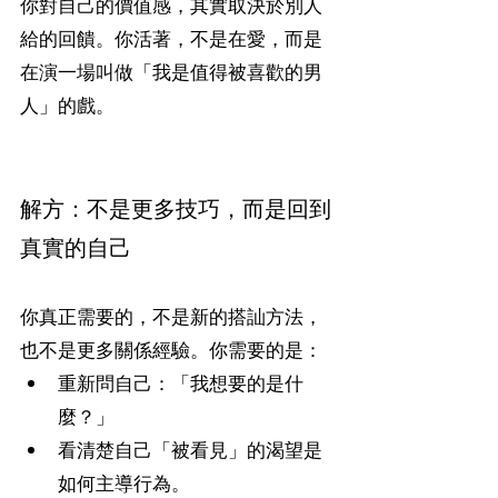
你對自己的價值感，其實取決於別人
給的回饋。你活著，不是在愛，而是
在演一場叫做「我是值得被喜歡的男
人」的戲。
解方：不是更多技巧，而是回到
真實的自己
你真正需要的，不是新的搭訕方法，
也不是更多關係經驗。你需要的是：
重新問自己：「我想要的是什
麼？」
看清楚自己「被看見」的渴望是
如何主導行為。