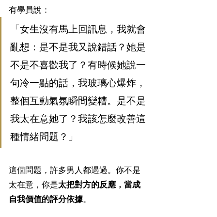
有學員說：
「女生沒有馬上回訊息，我就會
亂想：是不是我又說錯話？她是
不是不喜歡我了？有時候她說一
句冷一點的話，我玻璃心爆炸，
整個互動氣氛瞬間變糟。是不是
我太在意她了？我該怎麼改善這
種情緒問題？」
這個問題，許多男人都遇過。你不是
太在意，你是
太把對方的反應，當成
自我價值的評分依據
。