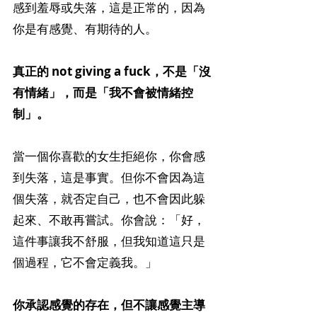
感到羞辱或失落，這是正常的，因為
你是有感覺、有期待的人。
真正的 not giving a fuck，不是「沒
有情緒」，而是「我不會被情緒控
制」。
當一個你喜歡的女生拒絕你，你會感
到失落，這是事實。但你不會因為這
個失落，就否定自己，也不會因此躲
起來、不敢再嘗試。你會說：「好，
這件事讓我不舒服，但我知道這只是
個過程，它不會定義我。」
你承認感覺的存在，但不讓感覺主導