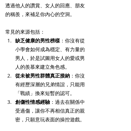
透過他人的讚賞、女人的回應、朋友
的稱羨，來補足你內心的空洞。
常見的來源包括：
缺乏健康的男性榜樣
：你沒有從
小學會如何成為穩定、有力量的
男人，於是試圖用女人的愛或男
人的羨慕來建立角色感。
從未被男性群體真正接納
：你沒
有經歷深層的兄弟情誼，只能用
「戰績」換來短暫的認可。
創傷性情感經驗
：過去在關係中
受過傷，讓你不再相信真正的親
密，只願意玩表面的操控遊戲。