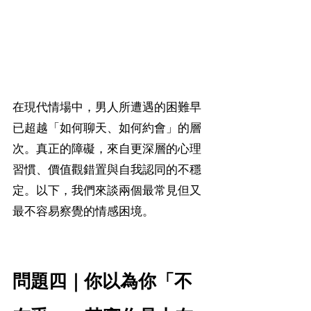
在現代情場中，男人所遭遇的困難早
已超越「如何聊天、如何約會」的層
次。真正的障礙，來自更深層的心理
習慣、價值觀錯置與自我認同的不穩
定。以下，我們來談兩個最常見但又
最不容易察覺的情感困境。
問題四｜你以為你「不