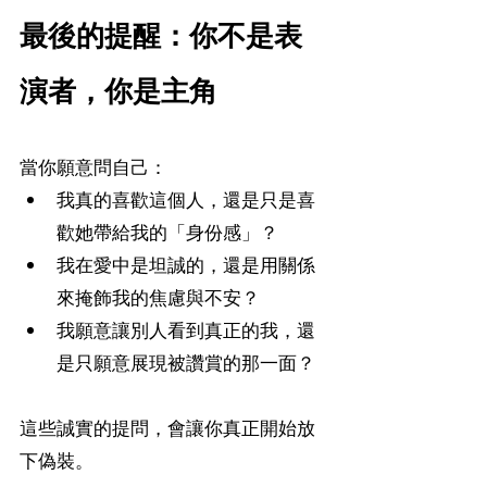
最後的提醒：你不是表
演者，你是主角
當你願意問自己：
我真的喜歡這個人，還是只是喜
歡她帶給我的「身份感」？
我在愛中是坦誠的，還是用關係
來掩飾我的焦慮與不安？
我願意讓別人看到真正的我，還
是只願意展現被讚賞的那一面？
這些誠實的提問，會讓你真正開始放
下偽裝。