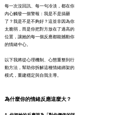
每一次沒回訊、每一句冷淡，都在你
內心觸發一個警報：我是不是搞砸
了？我是不是不夠好？這並非因為你
太脆弱，而是你把對方放在了過高的
位置，讓她的每一個反應都能撼動你
的情緒中心。
以下我將從心理機制、心態重整到行
動方法，幫助你拆解這種情緒綁架的
模式，重建穩定與自我主導。
為什麼你的情緒反應這麼大？
1. 你把她的反應視為「對你價值的評