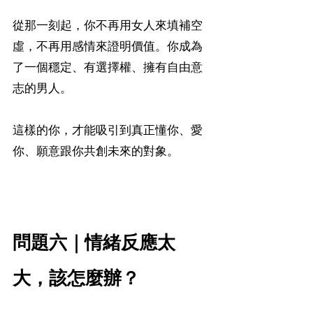
從那一刻起，你不再用女人來填補空
虛，不再用感情來證明價值。你成為
了一個穩定、有選擇權、擁有自由意
志的男人。
這樣的你，才能吸引到真正懂你、愛
你、願意跟你共創未來的對象。
問題六｜情緒反應太
大，該怎麼辦？