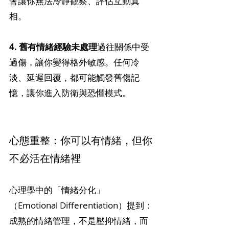
會讓你無法冷靜觀察、評估互動真
相。
4. 舊有情緒經驗未處理
過往關係中受
過傷，讓你變得格外敏感。任何冷
淡、延遲回覆，都可能觸發舊傷記
憶，讓你進入防衛與恐懼模式。
心態重整：你可以有情緒，但你
不必活在情緒裡
心理學中的「情緒分化」
（Emotional Differentiation）提到：
成熟的情緒管理，不是壓抑情緒，而