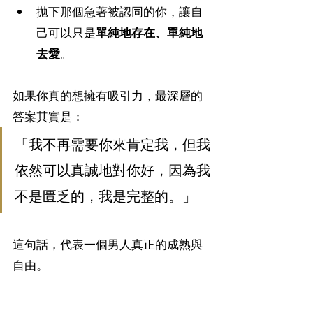
拋下那個急著被認同的你，讓自
己可以只是
單純地存在、單純地
去愛
。
如果你真的想擁有吸引力，最深層的
答案其實是：
「我不再需要你來肯定我，但我
依然可以真誠地對你好，因為我
不是匱乏的，我是完整的。」
這句話，代表一個男人真正的成熟與
自由。