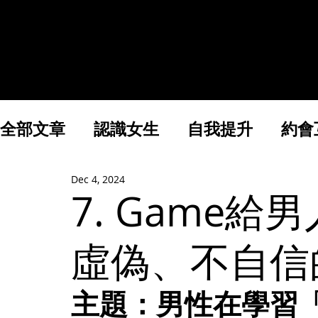
實戰課& 一對一教學
全部文章
認識女生
自我提升
約會
Dec 4, 2024
財富與創業
7. Game
虛偽、不自信
主題：男性在學習