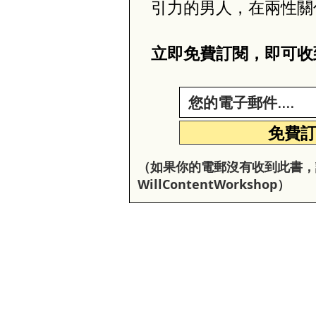
引力的男人，在兩性關
立即免費訂閱，即可收
免費
（如果你的電郵沒有收到此書，
W
illC
ontentW
orkshop
）