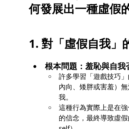
何發展出一種虛假
1. 對「虛假自我」
根本問題：羞恥與自我
許多學習「遊戲技巧」
內向、矮胖或害羞）無
我。
這種行為實際上是在強
的信念，最終導致虛假的自戀自我
self）。