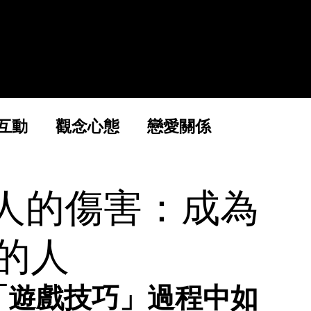
精選線上課
關於魅力社
互動
觀念心態
戀愛關係
給男人的傷害：成為
的人
「遊戲技巧」過程中如