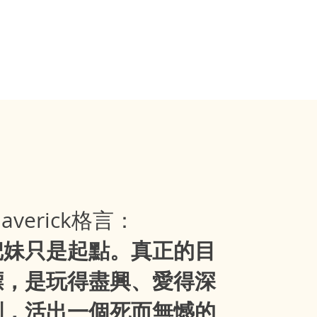
文章分類
averick格言：
把妹只是起點。真正的目
標，是玩得盡興、愛得深
刻，活出一個死而無憾的