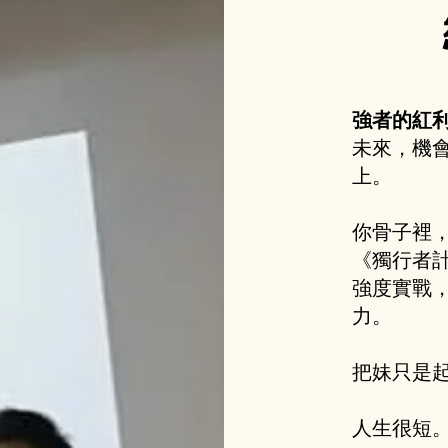
強者的紅
未來，機
上。
你骨子裡
《獨行者
強度實戰
力。
把妹只是
人生很短