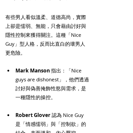
有些男人看似溫柔、道德高尚，實際
上卻是懦弱、無能，只會藉由討好與
隱性控制來獲得關注。這種「Nice 
Guy」型人格，反而比直白的壞男人
更危險。
Mark Manson
 指出：「Nice 
guys are dishonest」，他們透過
討好與偽善掩飾性慾與需求，是
一種隱性的操控。
Robert Glover
 認為 Nice Guy 
是「情感懦弱」與「控制欲」的
結合，表面溫和，內心壓抑。