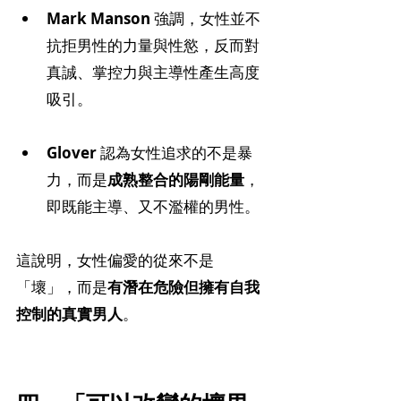
Mark Manson
 強調，女性並不
抗拒男性的力量與性慾，反而對
真誠、掌控力與主導性產生高度
吸引。
Glover
 認為女性追求的不是暴
力，而是
成熟整合的陽剛能量
，
即既能主導、又不濫權的男性。
這說明，女性偏愛的從來不是
「壞」，而是
有潛在危險但擁有自我
控制的真實男人
。