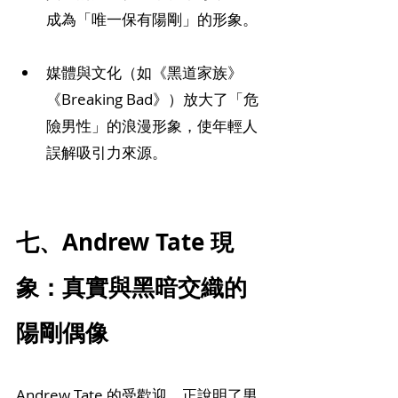
成為「唯一保有陽剛」的形象。
媒體與文化（如《黑道家族》
《Breaking Bad》）放大了「危
險男性」的浪漫形象，使年輕人
誤解吸引力來源。
七、Andrew Tate 現
象：真實與黑暗交織的
陽剛偶像
Andrew Tate 的受歡迎，正說明了男