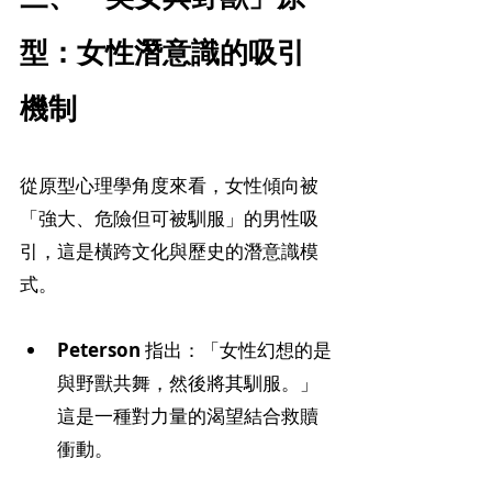
型：女性潛意識的吸引
機制
從原型心理學角度來看，女性傾向被
「強大、危險但可被馴服」的男性吸
引，這是橫跨文化與歷史的潛意識模
式。
Peterson
 指出：「女性幻想的是
與野獸共舞，然後將其馴服。」
這是一種對力量的渴望結合救贖
衝動。