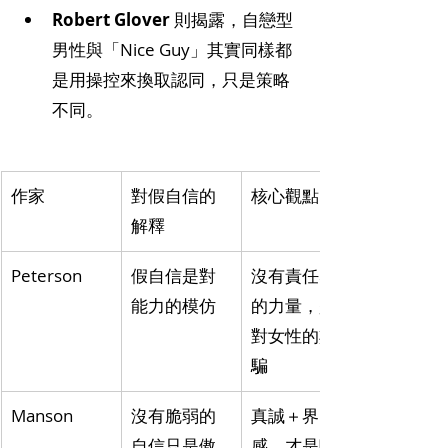
Robert Glover
 則揭露，自戀型
男性與「Nice Guy」其實同樣都
是用操控來換取認同，只是策略
不同。
作家
對假自信的
核心觀點
解釋
Peterson
假自信是對
沒有責任感
能力的模仿
的力量，是
對女性的欺
騙
Manson
沒有脆弱的
真誠＋界限
自信只是傲
感，才是吸