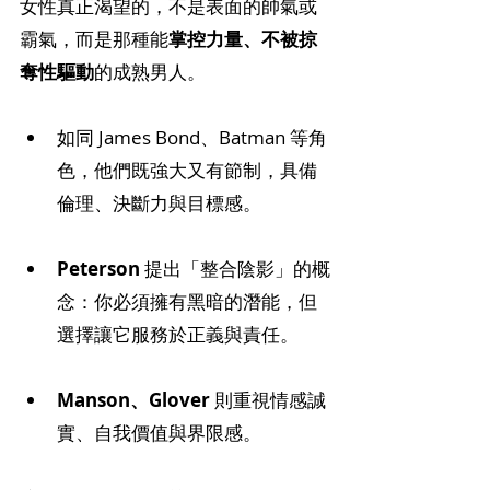
女性真正渴望的，不是表面的帥氣或
霸氣，而是那種能
掌控力量、不被掠
奪性驅動
的成熟男人。
如同 James Bond、Batman 等角
色，他們既強大又有節制，具備
倫理、決斷力與目標感。
Peterson
 提出「整合陰影」的概
念：你必須擁有黑暗的潛能，但
選擇讓它服務於正義與責任。
Manson、Glover
 則重視情感誠
實、自我價值與界限感。