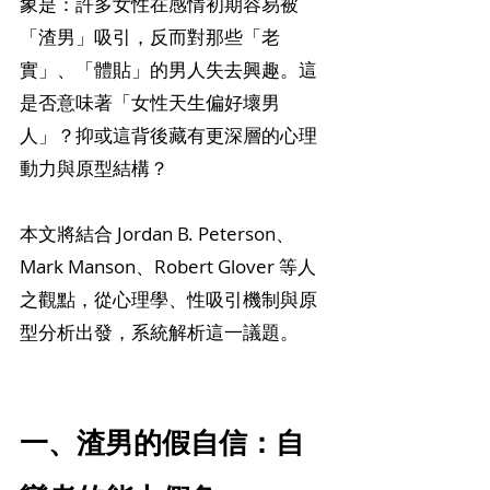
象是：許多女性在感情初期容易被
「渣男」吸引，反而對那些「老
實」、「體貼」的男人失去興趣。這
是否意味著「女性天生偏好壞男
人」？抑或這背後藏有更深層的心理
動力與原型結構？
本文將結合 Jordan B. Peterson、
Mark Manson、Robert Glover 等人
之觀點，從心理學、性吸引機制與原
型分析出發，系統解析這一議題。
一、渣男的假自信：自