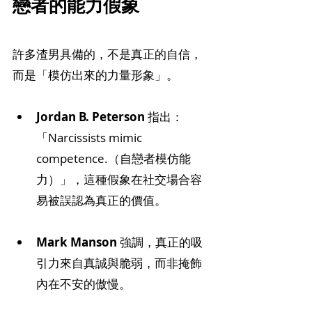
戀者的能力假象
許多渣男具備的，不是真正的自信，
而是「模仿出來的力量形象」。
Jordan B. Peterson
 指出：
「Narcissists mimic 
competence.（自戀者模仿能
力）」，這種假象在社交場合容
易被誤認為真正的價值。
Mark Manson
 強調，真正的吸
引力來自真誠與脆弱，而非掩飾
內在不安的傲慢。