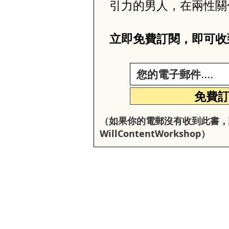
引力的男人，在兩性關
立即免費訂閱，即可收
免費
（如果你的電郵沒有收到此書，
W
illC
ontentW
orkshop
）