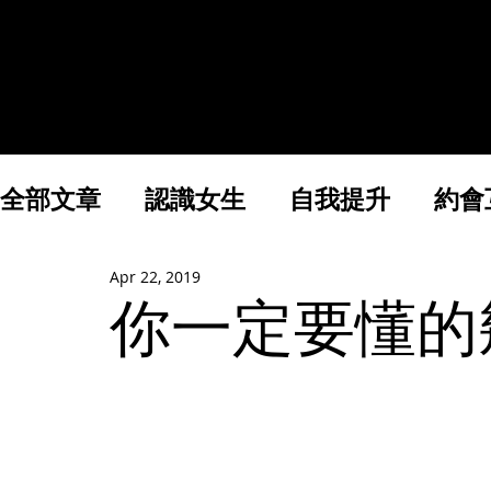
實戰課& 一對一教學
全部文章
認識女生
自我提升
約會
Apr 22, 2019
財富與創業
你一定要懂的