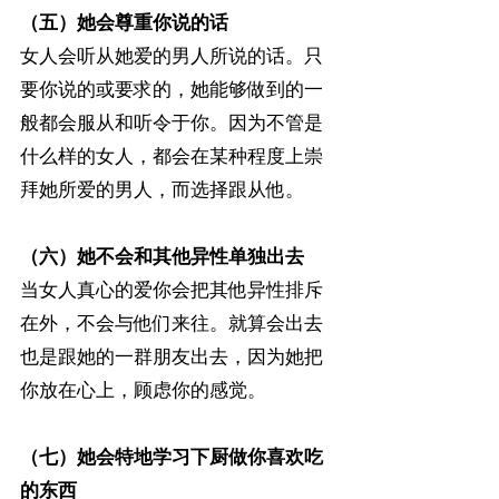
（五）她会尊重你说的话
女人会听从她爱的男人所说的话。只
要你说的或要求的，她能够做到的一
般都会服从和听令于你。因为不管是
什么样的女人，都会在某种程度上崇
拜她所爱的男人，而选择跟从他。
（六）她不会和其他异性单独出去
当女人真心的爱你会把其他异性排斥
在外，不会与他们来往。就算会出去
也是跟她的一群朋友出去，因为她把
你放在心上，顾虑你的感觉。
（七）她会特地学习下厨做你喜欢吃
的东西