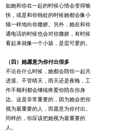
如她和你在一起的时候心情会变得愉
快，或是和你独处的时候她都会像小
猫一样地向你撒娇。另外，她在和你
通电话的时候也会对你撒娇，有时候
看起来就像一个小孩，是蛮可爱的。
（四）她愿意为你付出很多
不论在什么时候，她都会陪你一起共
进退。不管晴天，雨天还是夜晚，工
作不顺利都会继续疼爱你陪在你身
边。这是非常重要的，因为她会把你
视为最重要的人，而愿意为你付出。
同样的，你应该把她视为最重要的
人。