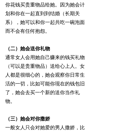
你花钱买贵重物品给她。因为她会计
划和你在一起直到到结婚（长期关
系），她可以和你一起共吃一碗泡面
而不会有任何抱怨。
（二）她会送你礼物
通常女人会用她自己赚来的钱买礼物
（可以是贵重物品）送给心上人。女
人都是很细心的，她会观察你日常生
活的一切，比如可能你现在的钱包旧
了，她会去买一个新的送你当作礼
物。
（三）她会对你撒娇
一般女人只会对她爱的男人撒娇，比