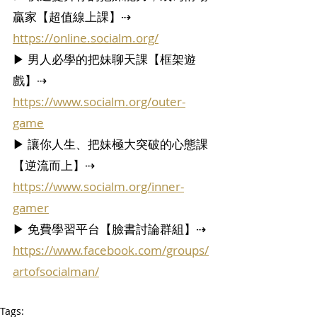
贏家【超值線上課】⇢ 
https://online.socialm.org/
▶ 男人必學的把妹聊天課【框架遊
戲】⇢ 
https://www.socialm.org/outer-
game
▶ 讓你人生、把妹極大突破的心態課
【逆流而上】⇢ 
https://www.socialm.org/inner-
gamer
▶ 免費學習平台【臉書討論群組】⇢ 
https://www.facebook.com/groups/
artofsocialman/
Tags: