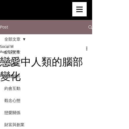
Post
全部文章
Social M
Aug 1, 2018
全部文章
戀愛中人類的腦部
認識女生
變化
自我提升
約會互動
觀念心態
戀愛關係
財富與創業