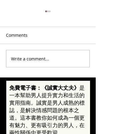
Comments
Write a comment...
約會如何好玩？幽默風趣
走出“直男思維”
的10大練習，讓你成為人
魅力！
際交往高手
免費電子書：《誠實大丈夫》
是
一本幫助男人提升實力和生活的
實用指南。誠實是男人成熟的標
誌，是解決情感問題的根本之
道。這本書教你如何成為一個更
有魅力、更有吸引力的男人，在
兩性關係中更受歡迎。