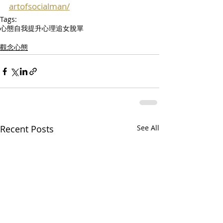
artofsocialman/
Tags:
心態
自我提升
心理
追女
脫單
觀念心態
Recent Posts
See All