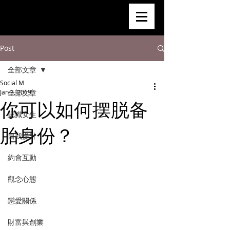
Post
全部文章
Social M
Jan 3, 2019
全部文章
你可以如何摆脱备
認識女生
胎身份？
自我提升
約會互動
觀念心態
戀愛關係
財富與創業