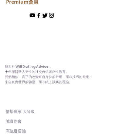
Premium會員
魅
魅力社
魅力社 Will Dating Advice，
十年深耕華人男性的社交自信與兩性教育。
我們相信，真正的改變來自身份的升級，而非技巧的堆砌；
來自真實世界的驗證，而非紙上談兵的理論。
課程
情場贏家 大師級
誠實約會
高強度搭訕