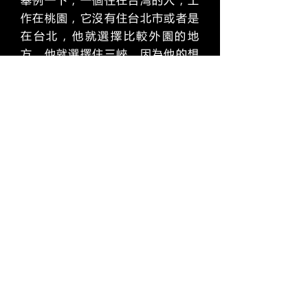
作在桃園，它沒有住台北市或者是
在台北，他就選擇比較外園的地
方，他就選擇住三峽，因為他的想
法是雖然他有開車，他在三峽，週
末可以從三峽坐巴士到台北，大概
半小時。他白天的工作也是從三峽
坐巴士到桃園也是半小時，所以他
就選擇了這樣的一個居住地點。那
反過來，其實他每個月幫自己省下
非常多的錢，這也是一種很聰明的
選擇。我覺得現在你過得怎樣的生
活，品質怎麼樣，或者是說有沒有
那種自由的程度去發揮你想做的事
情，這一切是你的選擇，不要局限
自己，覺得不可能。