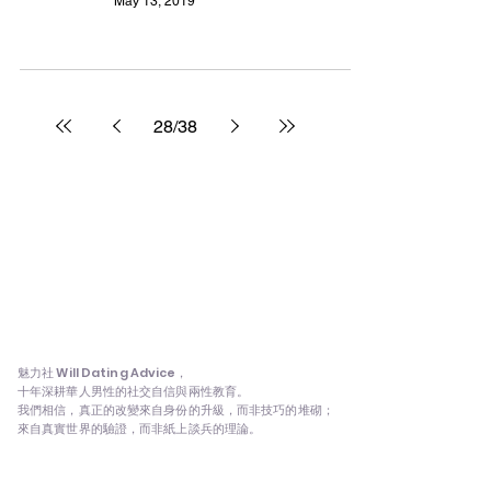
May 13, 2019
28
/
38
魅
魅力社
魅力社 Will Dating Advice，
十年深耕華人男性的社交自信與兩性教育。
我們相信，真正的改變來自身份的升級，而非技巧的堆砌；
來自真實世界的驗證，而非紙上談兵的理論。